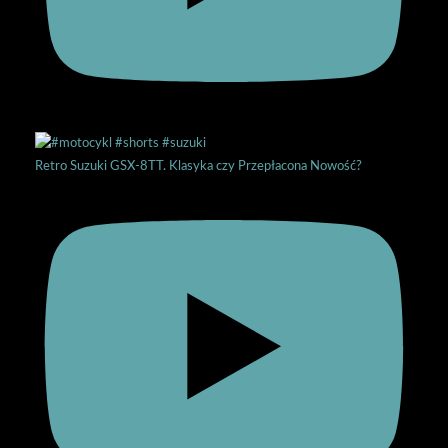
Retro Suzuki GSX-8TT. Klasyka czy Przepłacona Nowość?