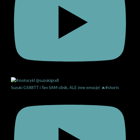
Suzuki GSX8TT i Ten SAM silnik, ALE inne emocje! 🔥#shorts