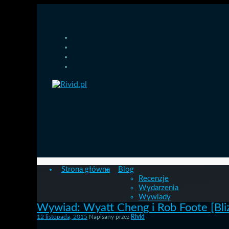
Strona główna
Blog
Recenzje
Wydarzenia
Wywiady
Wywiad: Wyatt Cheng i Rob Foote [Bl
12 listopada, 2015
Napisany przez
Rivid