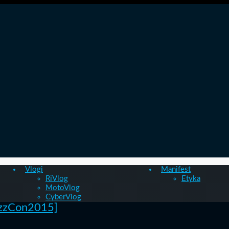
Vlogi
Manifest
RiVlog
Etyka
MotoVlog
CyberVlog
izzCon2015]