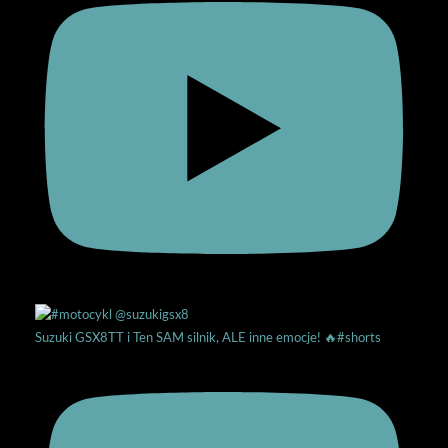
Suzuki GSX8TT i Ten SAM silnik, ALE inne emocje! 🔥#shorts