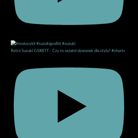
Retro Suzuki GSX8TT - Czy to ostatni dzwonek dla stylu? #shorts