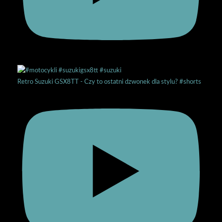
Retro Suzuki GSX8TT - Czy to ostatni dzwonek dla stylu? #shorts