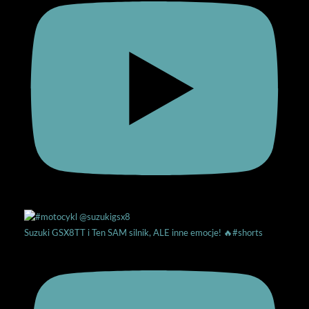
Suzuki GSX8TT i Ten SAM silnik, ALE inne emocje! 🔥#shorts