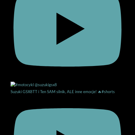
Suzuki GSX8TT i Ten SAM silnik, ALE inne emocje! 🔥#shorts