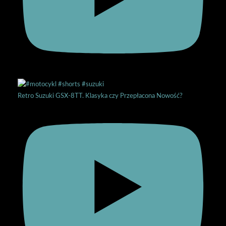
Retro Suzuki GSX-8TT. Klasyka czy Przepłacona Nowość?