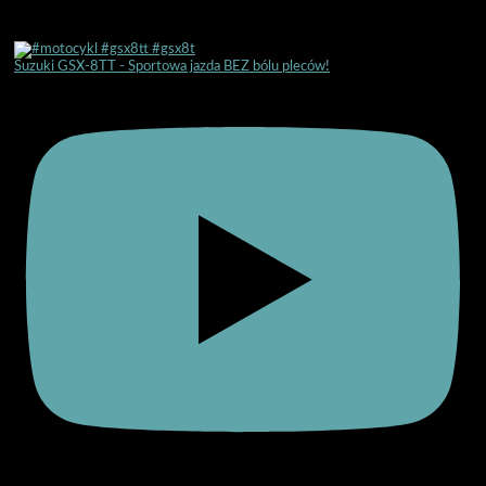
Suzuki GSX-8TT - Sportowa jazda BEZ bólu pleców!