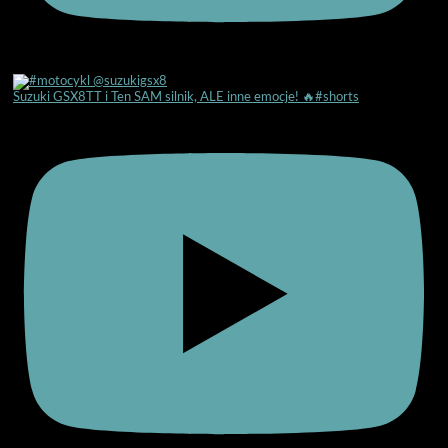
Suzuki GSX8TT i Ten SAM silnik, ALE inne emocje! 🔥#shorts