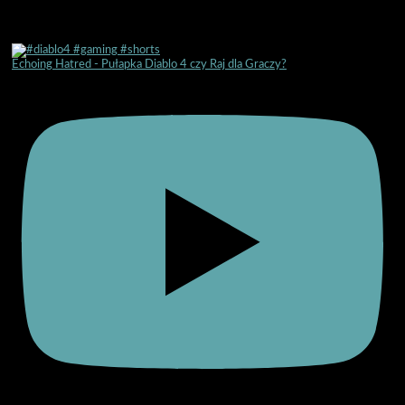
Echoing Hatred - Pułapka Diablo 4 czy Raj dla Graczy?