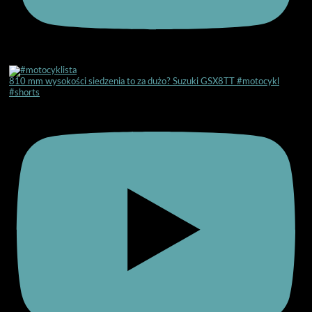
810 mm wysokości siedzenia to za dużo? Suzuki GSX8TT #motocykl
#shorts