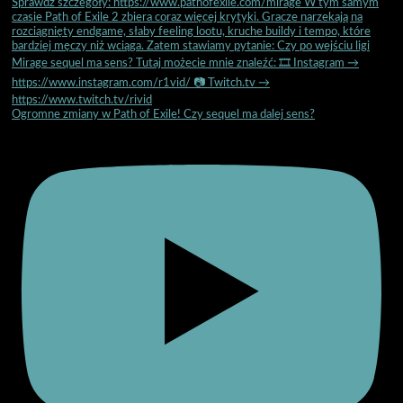
Ogromne zmiany w Path of Exile! Czy sequel ma dalej sens?