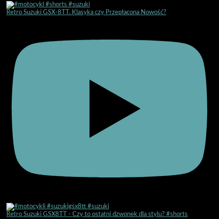
Retro Suzuki GSX-8TT. Klasyka czy Przepłacona Nowość?
Retro Suzuki GSX8TT - Czy to ostatni dzwonek dla stylu? #shorts