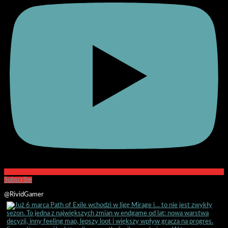
Subscribe
@RividGamer