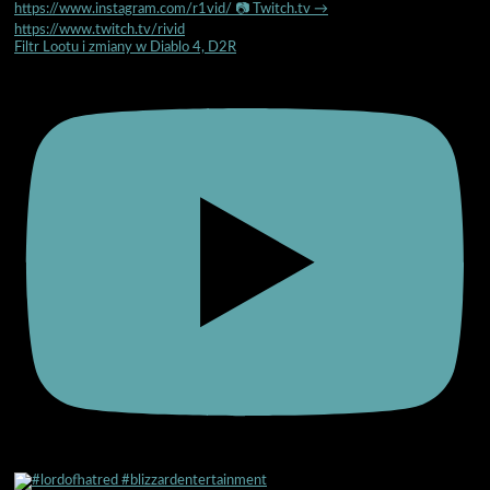
Filtr Lootu i zmiany w Diablo 4, D2R