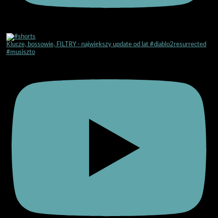
Klucze, bossowie, FILTRY - największy update od lat #diablo2resurrected
#musiszto