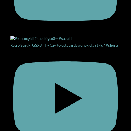
Retro Suzuki GSX8TT - Czy to ostatni dzwonek dla stylu? #shorts