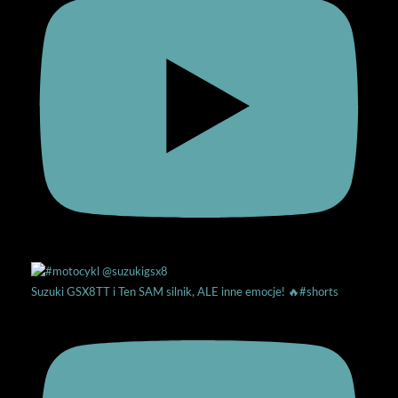
Suzuki GSX8TT i Ten SAM silnik, ALE inne emocje! 🔥#shorts