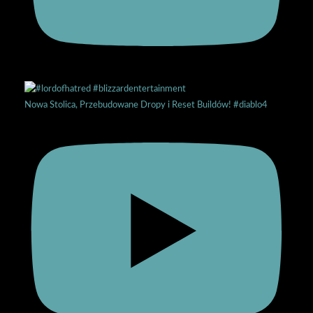
Nowa Stolica, Przebudowane Dropy i Reset Buildów! #diablo4