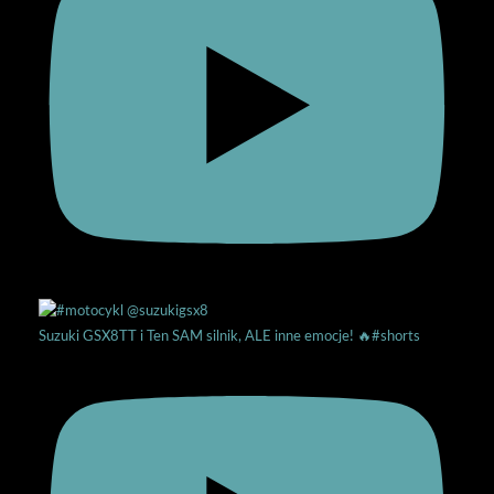
Suzuki GSX8TT i Ten SAM silnik, ALE inne emocje! 🔥#shorts