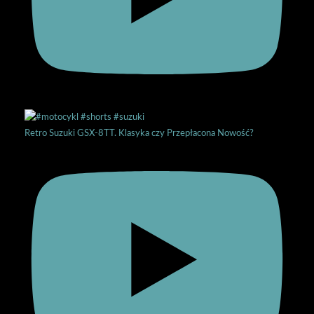
Retro Suzuki GSX-8TT. Klasyka czy Przepłacona Nowość?